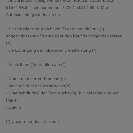
- An
voi leather design GmbH & Co. KG, Zum Scherbusch 4,
51674 Wiehl
,
Telefaxnummer:
02261-50117-99,
E-Mail-
Adresse:
info@voi-design.de
:
- Hiermit widerrufe(n) ich/ wir (*) den von mir/ uns (*)
abgeschlossenen Vertrag über den Kauf der folgenden Waren
(*)/
die Erbringung der folgenden Dienstleistung (*)
- Bestellt am (*)/ erhalten am (*)
- Name des/ der Verbraucher(s)
- Anschrift des/ der Verbraucher(s)
- Unterschrift des/ der Verbraucher(s) (nur bei Mitteilung auf
Papier)
- Datum
(*) Unzutreffendes streichen.