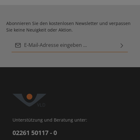
Abonnieren Sie den kostenlosen Newsletter und verpassen
Sie keine Neuigkeit oder Aktion.
E-Mail-Adresse*
Ich habe die
Datenschutzbestimmungen
zur
Diese Seite ist durch reCAPTCHA geschützt und es gelten die
Datenschutzrichtlinie
Die mit einem Stern (*) markierten Felder sind
und
Nutzungsbedingungen
.
Kenntnis genommen und die
AGB
gelesen und bin
Pflichtfelder.
mit ihnen einverstanden.
Unterstützung und Beratung unter:
02261 50117 - 0