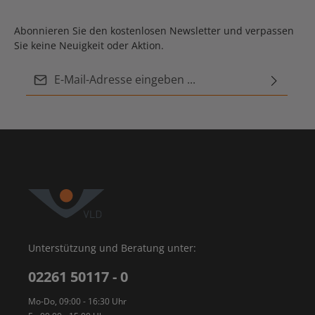
Abonnieren Sie den kostenlosen Newsletter und verpassen
Sie keine Neuigkeit oder Aktion.
E-Mail-Adresse*
Ich habe die
Datenschutzbestimmungen
zur
Diese Seite ist durch reCAPTCHA geschützt und es gelten die
Datenschutzrichtlinie
Die mit einem Stern (*) markierten Felder sind
und
Nutzungsbedingungen
.
Kenntnis genommen und die
AGB
gelesen und bin
Pflichtfelder.
mit ihnen einverstanden.
Unterstützung und Beratung unter:
02261 50117 - 0
Mo-Do, 09:00 - 16:30 Uhr