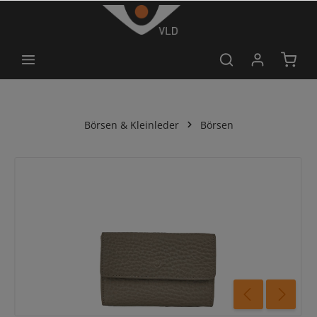
alt springen
Börsen & Kleinleder
Börsen
Bildergalerie überspringen