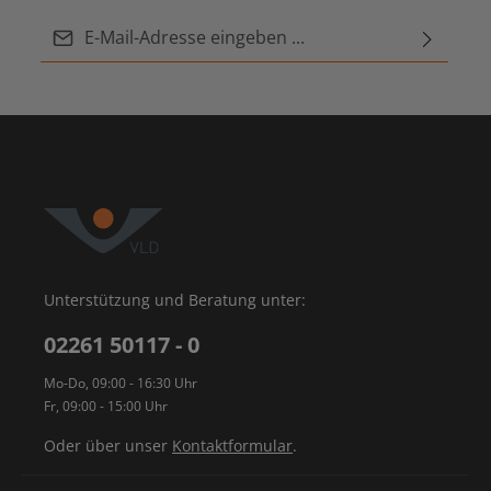
E-Mail-Adresse*
Ich habe die
Datenschutzbestimmungen
zur
Diese Seite ist durch reCAPTCHA geschützt und es gelten die
Datenschutzrichtlinie
Die mit einem Stern (*) markierten Felder sind
und
Nutzungsbedingungen
.
Kenntnis genommen und die
AGB
gelesen und bin
Pflichtfelder.
mit ihnen einverstanden.
Unterstützung und Beratung unter:
02261 50117 - 0
Mo-Do, 09:00 - 16:30 Uhr
Fr, 09:00 - 15:00 Uhr
Oder über unser
Kontaktformular
.