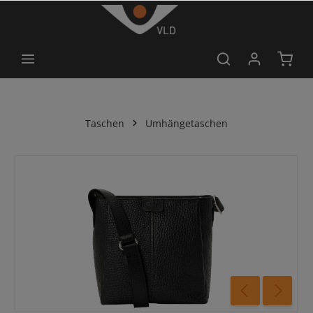
alt springen
Taschen
Umhängetaschen
Bildergalerie überspringen