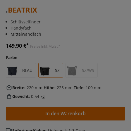
.
BEATRIX
Schlüsselfinder
Handyfach
Mittelwandfach
149,90 €
*
Preise inkl. MwSt.*
Farbe
BLAU
SZ
SZ/WS
Breite:
220 mm
Höhe:
225 mm
Tiefe:
100 mm
Gewicht:
0.54 kg
In den Warenkorb
Sofort verfügbar
, Lieferzeit: 1-3 Tage